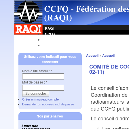
CCFQ - Fédération des
(RAQI)
RAQI
CCFQ
Indicatif
Radar CCFQ
Accueil
»
Accueil
Utilisez votre indicatif pour vous
connecter
COMITÉ DE CO
02-11)
Nom d'utilisateur :
*
Mot de passe :
*
Le conseil d’adm
Coordination de
Créer un nouveau compte
radioamateurs a
Demander un nouveau mot de passe
que CCFQ publia
Nos partenaires
Le conseil d’admi
Les radioam