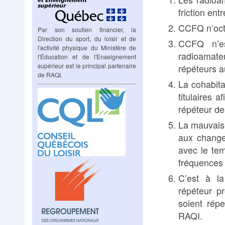
friction en
CCFQ n’octr
Par son soutien financier, la
Direction du sport, du loisir et de
CCFQ n’es
l'activité physique du Ministère de
radioamat
l'Éducation et de l'Enseignement
supérieur est le principal partenaire
répéteurs 
de RAQI.
La cohabita
titulaires 
répéteur des
La mauvaise
aux change
avec le te
fréquences p
C’est à l
répéteur p
soient rép
RAQI.