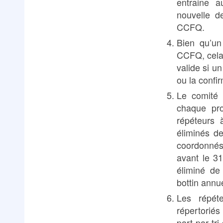
entraine a
nouvelle d
CCFQ.
Bien qu’un
CCFQ, cela 
valide si u
ou la confi
Le comité
chaque pro
répéteurs 
éliminés d
coordonnés
avant le 3
éliminé de
bottin annu
Les répét
répertoriés
part par tr